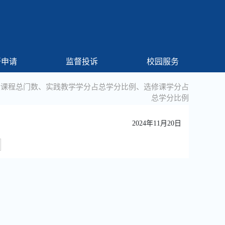
开申请
监督投诉
校园服务
设课程总门数、实践教学学分占总学分比例、选修课学分占
总学分比例
2024年11月20日