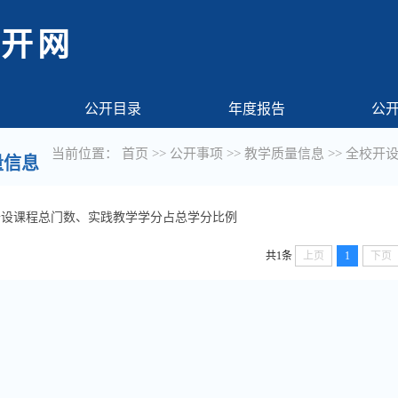
公开网
公开目录
年度报告
公
当前位置：
首页
>>
公开事项
>>
教学质量信息
>>
全校开
量信息
开设课程总门数、实践教学学分占总学分比例
共1条
上页
1
下页