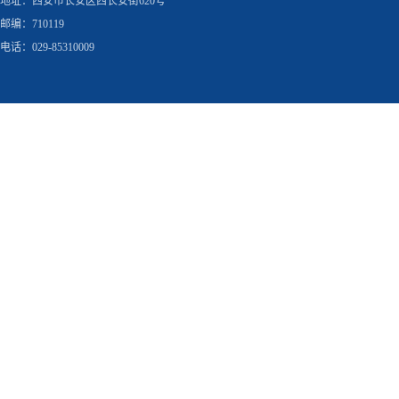
地址：西安市长安区西长安街620号
邮编：710119
电话：029-85310009